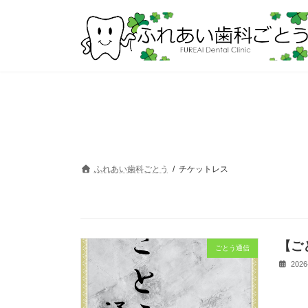
コ
ナ
ン
ビ
テ
ゲ
ン
ー
ツ
シ
へ
ョ
ス
ン
キ
に
ッ
移
プ
動
ふれあい歯科ごとう
チケットレス
【ご
ごとう通信
2026