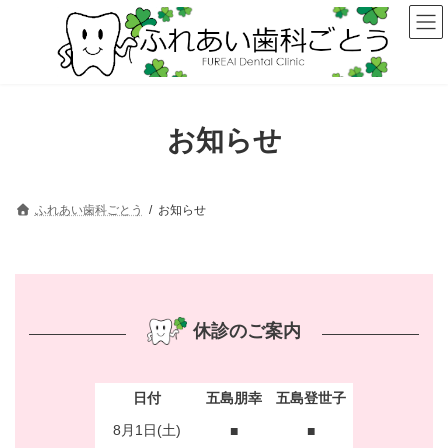
コ
ナ
ン
ビ
テ
ゲ
ン
ー
ツ
シ
へ
ョ
ス
ン
お知らせ
キ
に
ッ
移
プ
動
ふれあい歯科ごとう
お知らせ
休診のご案内
日付
五島朋幸
五島登世子
8月1日(土)
■
■