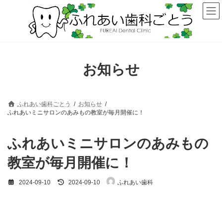
コ
ナ
ン
ビ
テ
ゲ
ン
ー
ツ
シ
へ
ョ
ス
ン
お知らせ
キ
に
ッ
移
プ
動
ふれあい歯科ごとう
お知らせ
ふれあいミニサロンのあみもの教室が毎月開催に！
ふれあいミニサロンのあみもの
教室が毎月開催に！
最
2024-09-10
2024-09-10
ふれあい歯科
終
更
新
日
時