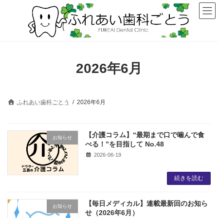
コ
ナ
ン
ビ
テ
ゲ
ン
ー
ツ
シ
へ
ョ
ス
ン
2026年6月
キ
に
ッ
移
プ
動
ふれあい歯科ごとう
2026年6月
【介護コラム】“最期まで口で噛んで食
お知らせ
べる！”を目指して No.48
2026-06-19
続きを読む
【毎日メディカル】連載最新回のお知ら
お知らせ
せ（2026年6月）