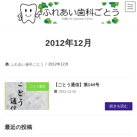
コ
ナ
ン
ビ
テ
ゲ
ン
ー
ツ
シ
へ
ョ
ス
ン
2012年12月
キ
に
ッ
移
プ
動
ふれあい歯科ごとう
2012年12月
【ごとう通信】第144号
ごとう通信
2012-12-01
続きを読む
最近の投稿