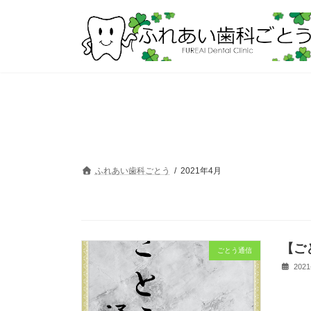
コ
ナ
ン
ビ
テ
ゲ
ン
ー
ツ
シ
へ
ョ
ス
ン
キ
に
ッ
移
プ
動
ふれあい歯科ごとう
2021年4月
【ご
ごとう通信
2021