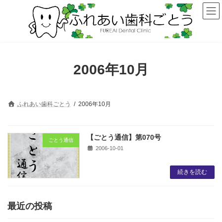
コ
ナ
ン
ビ
テ
ゲ
ン
ー
ツ
シ
へ
ョ
ス
ン
2006年10月
キ
に
ッ
移
プ
動
ふれあい歯科ごとう
2006年10月
【ごとう通信】第070号
ごとう通信
2006-10-01
続きを読む
最近の投稿