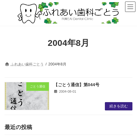
コ
ナ
ン
ビ
テ
ゲ
ン
ー
ツ
シ
へ
ョ
ス
ン
2004年8月
キ
に
ッ
移
プ
動
ふれあい歯科ごとう
2004年8月
【ごとう通信】第044号
ごとう通信
2004-08-01
続きを読む
最近の投稿