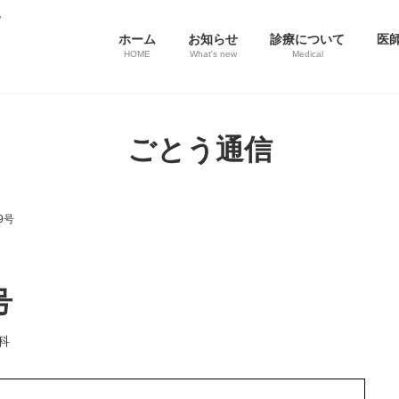
ホーム
お知らせ
診療について
医
HOME
What's new
Medical
ごとう通信
9号
号
科