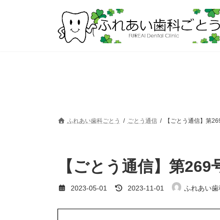
コ
ナ
ン
ビ
テ
ゲ
ン
ー
ツ
シ
へ
ョ
ス
ン
キ
に
ッ
移
プ
動
ふれあい歯科ごとう
ごとう通信
【ごとう通信】第26
【ごとう通信】第269
最
2023-05-01
2023-11-01
ふれあい歯
終
更
新
日