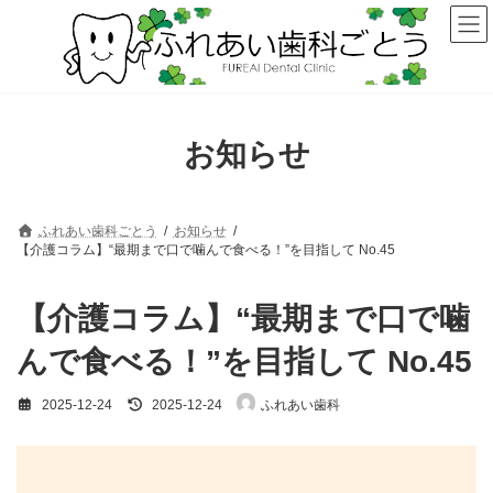
コ
ナ
ン
ビ
テ
ゲ
ン
ー
ツ
シ
へ
ョ
ス
ン
お知らせ
キ
に
ッ
移
プ
動
ふれあい歯科ごとう
お知らせ
【介護コラム】“最期まで口で噛んで食べる！”を目指して No.45
【介護コラム】“最期まで口で噛
んで食べる！”を目指して No.45
最
2025-12-24
2025-12-24
ふれあい歯科
終
更
新
日
時