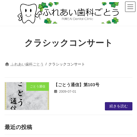
コ
ナ
ン
ビ
テ
ゲ
ン
ー
ツ
シ
へ
ョ
ス
ン
クラシックコンサート
キ
に
ッ
移
プ
動
ふれあい歯科ごとう
クラシックコンサート
【ごとう通信】第103号
ごとう通信
2009-07-01
続きを読む
最近の投稿