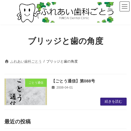
コ
ナ
ン
ビ
テ
ゲ
ン
ー
ツ
シ
へ
ョ
ス
ン
ブリッジと歯の角度
キ
に
ッ
移
プ
動
ふれあい歯科ごとう
ブリッジと歯の角度
【ごとう通信】第088号
ごとう通信
2008-04-01
続きを読む
最近の投稿