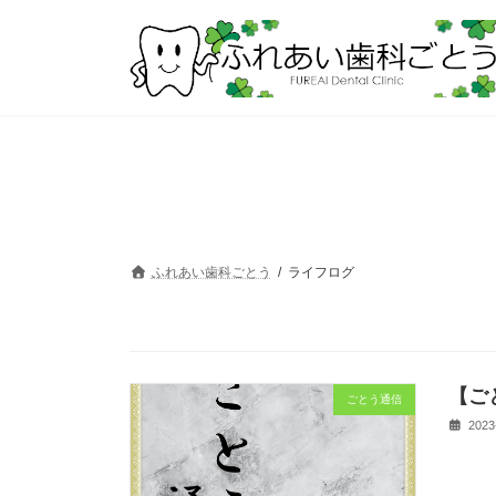
コ
ナ
ン
ビ
テ
ゲ
ン
ー
ツ
シ
へ
ョ
ス
ン
キ
に
ッ
移
プ
動
ふれあい歯科ごとう
ライフログ
【ご
ごとう通信
2023