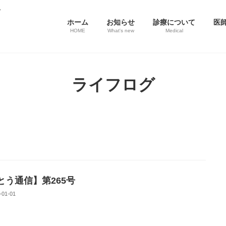
ホーム
お知らせ
診療について
医
HOME
What's new
Medical
ライフログ
とう通信】第265号
-01-01