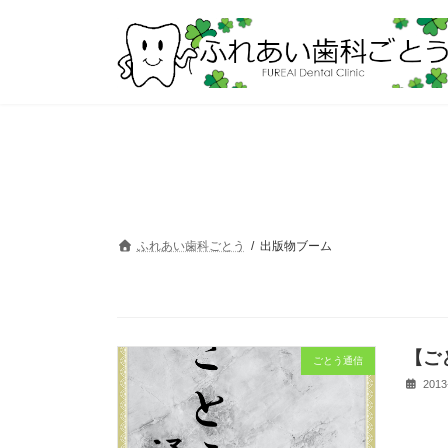
コ
ナ
ン
ビ
テ
ゲ
ン
ー
ツ
シ
へ
ョ
ス
ン
キ
に
ッ
移
プ
動
ふれあい歯科ごとう
出版物ブーム
【ご
ごとう通信
2013