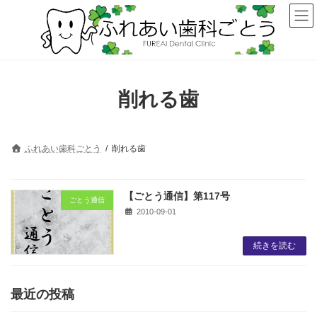
コ
ナ
ン
ビ
テ
ゲ
ン
ー
ツ
シ
へ
ョ
ス
ン
削れる歯
キ
に
ッ
移
プ
動
ふれあい歯科ごとう
削れる歯
【ごとう通信】第117号
ごとう通信
2010-09-01
続きを読む
最近の投稿