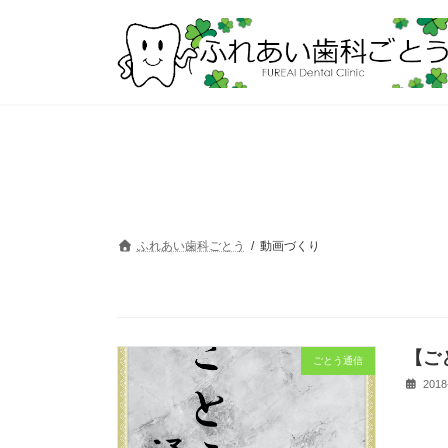
コ
ナ
ン
ビ
テ
ゲ
ン
ー
ツ
シ
へ
ョ
ス
ン
キ
に
ッ
移
プ
動
ふれあい歯科ごとう
動画づくり
【ご
ごとう通信
2018