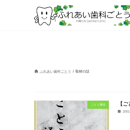
コ
ナ
ン
ビ
テ
ゲ
ン
ー
ツ
シ
へ
ョ
ス
ン
キ
に
ッ
移
プ
動
ふれあい歯科ごとう
取材の話
【ご
ごとう通信
2001