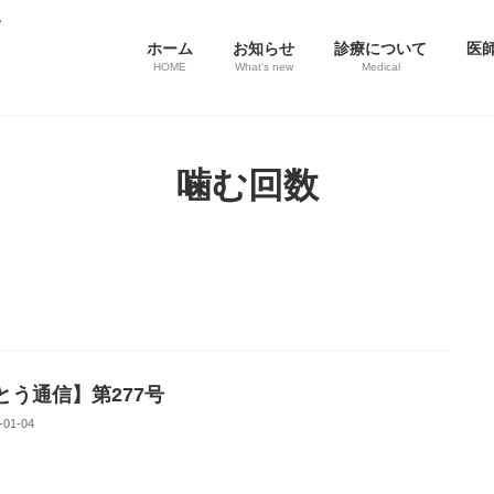
ホーム
お知らせ
診療について
医
HOME
What's new
Medical
噛む回数
とう通信】第277号
-01-04