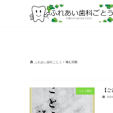
コ
ナ
ン
ビ
テ
ゲ
ン
ー
ツ
シ
へ
ョ
ス
ン
キ
に
ッ
移
プ
動
ふれあい歯科ごとう
噛む回数
【ご
ごとう通信
2024