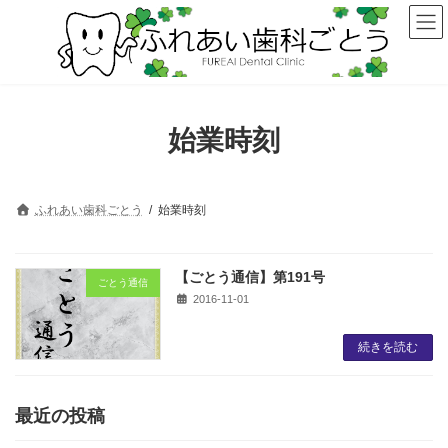
コ
ナ
ン
ビ
テ
ゲ
ン
ー
ツ
シ
へ
ョ
ス
ン
始業時刻
キ
に
ッ
移
プ
動
ふれあい歯科ごとう
始業時刻
【ごとう通信】第191号
ごとう通信
2016-11-01
続きを読む
最近の投稿