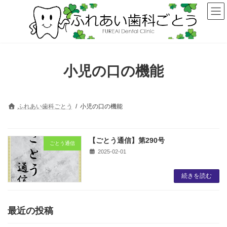
コ
ナ
ン
ビ
テ
ゲ
ン
ー
ツ
シ
へ
ョ
ス
ン
小児の口の機能
キ
に
ッ
移
プ
動
ふれあい歯科ごとう
小児の口の機能
【ごとう通信】第290号
ごとう通信
2025-02-01
続きを読む
最近の投稿