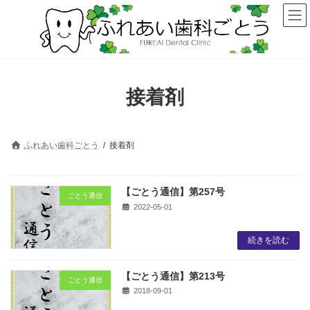
コ
ナ
ン
ビ
テ
ゲ
ン
ー
ツ
シ
へ
ョ
ス
ン
接着剤
キ
に
ッ
移
プ
動
ふれあい歯科ごとう
接着剤
【ごとう通信】第257号
ごとう通信
2022-05-01
続きを読む
【ごとう通信】第213号
ごとう通信
2018-09-01