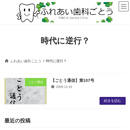
コ
ナ
ン
ビ
テ
ゲ
ン
ー
ツ
シ
へ
ョ
ス
ン
時代に逆行？
キ
に
ッ
移
プ
動
ふれあい歯科ごとう
時代に逆行？
【ごとう通信】第107号
ごとう通信
2009-11-01
続きを読む
最近の投稿