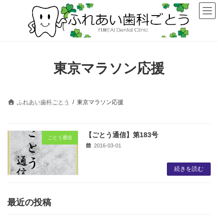
コ
ナ
ン
ビ
テ
ゲ
ン
ー
ツ
シ
へ
ョ
ス
ン
東京マラソン応援
キ
に
ッ
移
プ
動
ふれあい歯科ごとう
東京マラソン応援
【ごとう通信】第183号
ごとう通信
2016-03-01
続きを読む
最近の投稿