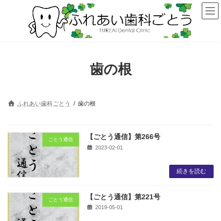
コ
ナ
ン
ビ
テ
ゲ
ン
ー
ツ
シ
へ
ョ
ス
ン
歯の根
キ
に
ッ
移
プ
動
ふれあい歯科ごとう
歯の根
【ごとう通信】第266号
ごとう通信
2023-02-01
続きを読む
【ごとう通信】第221号
ごとう通信
2019-05-01