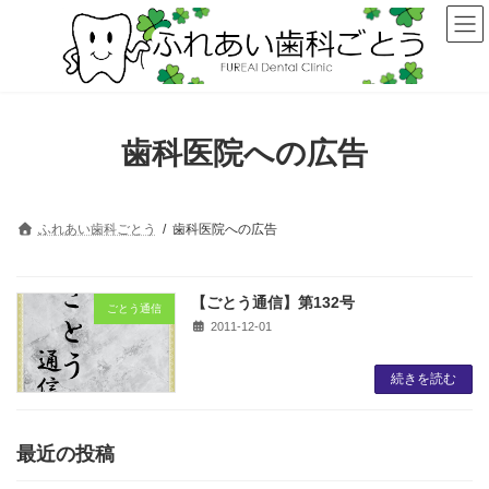
コ
ナ
ン
ビ
テ
ゲ
ン
ー
ツ
シ
へ
ョ
ス
ン
歯科医院への広告
キ
に
ッ
移
プ
動
ふれあい歯科ごとう
歯科医院への広告
【ごとう通信】第132号
ごとう通信
2011-12-01
続きを読む
最近の投稿