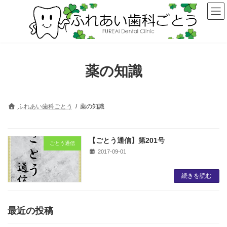
コ
ナ
ン
ビ
テ
ゲ
ン
ー
ツ
シ
へ
ョ
ス
ン
薬の知識
キ
に
ッ
移
プ
動
ふれあい歯科ごとう
薬の知識
【ごとう通信】第201号
ごとう通信
2017-09-01
続きを読む
最近の投稿