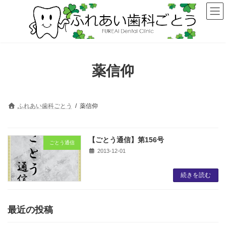
コ
ナ
ン
ビ
テ
ゲ
ン
ー
ツ
シ
へ
ョ
ス
ン
薬信仰
キ
に
ッ
移
プ
動
ふれあい歯科ごとう
薬信仰
【ごとう通信】第156号
ごとう通信
2013-12-01
続きを読む
最近の投稿