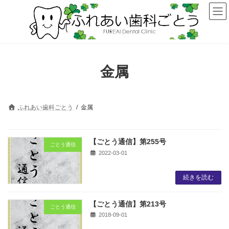
コ
ナ
ン
ビ
テ
ゲ
ン
ー
ツ
シ
へ
ョ
ス
ン
金属
キ
に
ッ
移
プ
動
ふれあい歯科ごとう
金属
【ごとう通信】第255号
ごとう通信
2022-03-01
続きを読む
【ごとう通信】第213号
ごとう通信
2018-09-01