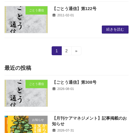
【ごとう通信】第122号
ごとう通信
2011-02-01
続きを読む
投
固
固
1
2
»
定
定
稿
ペ
ペ
ー
ー
最近の投稿
の
ジ
ジ
ペ
【ごとう通信】第308号
ごとう通信
2026-08-01
ー
ジ
送
【月刊ケアマネジメント】記事掲載のお
り
お知らせ
知らせ
2026-07-31