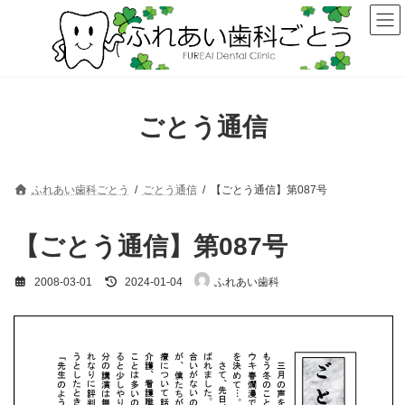
コ
ナ
ン
ビ
テ
ゲ
ン
ー
ツ
シ
へ
ョ
ス
ン
ごとう通信
キ
に
ッ
移
プ
動
ふれあい歯科ごとう
ごとう通信
【ごとう通信】第087号
【ごとう通信】第087号
最
2008-03-01
2024-01-04
ふれあい歯科
終
更
新
日
時
: