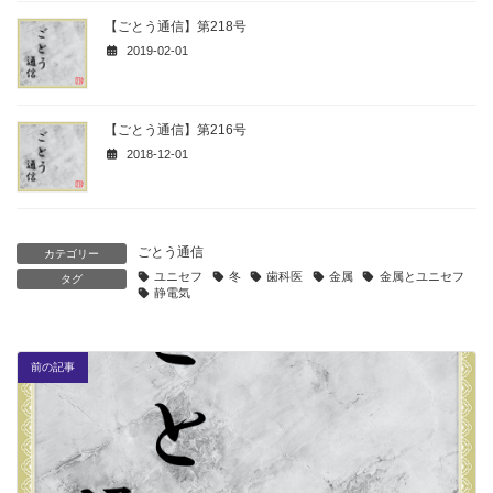
【ごとう通信】第218号
2019-02-01
【ごとう通信】第216号
2018-12-01
ごとう通信
カテゴリー
ユニセフ
冬
歯科医
金属
金属とユニセフ
タグ
静電気
前の記事