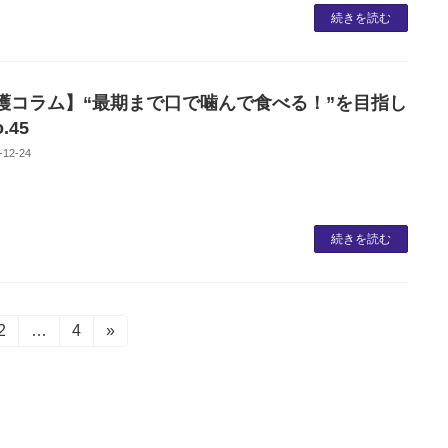
続きを読む
護コラム】“最期まで口で噛んで食べる！”を目指し
.45
-12-24
続きを読む
固
2
…
固
4
»
定
定
ペ
ペ
ー
ー
ジ
ジ