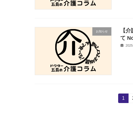
【介
お知らせ
て No
2025
投
固
1
定
稿
ペ
ー
の
ジ