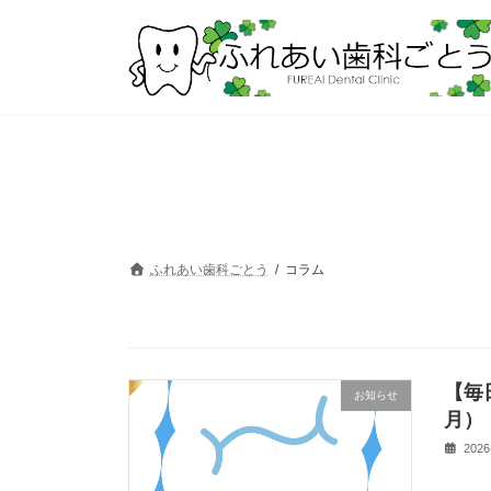
コ
ナ
ン
ビ
テ
ゲ
ン
ー
ツ
シ
へ
ョ
ス
ン
キ
に
ッ
移
プ
動
ふれあい歯科ごとう
コラム
【毎
お知らせ
月）
2026