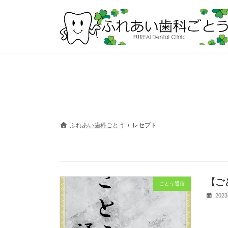
コ
ナ
ン
ビ
テ
ゲ
ン
ー
ツ
シ
へ
ョ
ス
ン
キ
に
ッ
移
プ
動
ふれあい歯科ごとう
レセプト
【ご
ごとう通信
2023